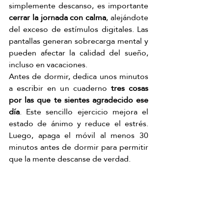
simplemente descanso, es importante 
cerrar la jornada con calma
, alejándote 
del exceso de estímulos digitales. Las 
pantallas generan sobrecarga mental y 
pueden afectar la calidad del sueño, 
incluso en vacaciones.
Antes de dormir, dedica unos minutos 
a escribir en un cuaderno 
tres cosas 
por las que te sientes agradecido ese 
día
. Este sencillo ejercicio mejora el 
estado de ánimo y reduce el estrés. 
Luego, apaga el móvil al menos 30 
minutos antes de dormir para permitir 
que la mente descanse de verdad.
Pro tip: 
Sustituye ese tiempo de pantalla 
por lectura ligera o música relajante para 
inducir un sueño reparador.