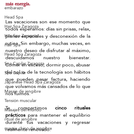
más energía.
embarazo
Head Spa
Las vacaciones son ese momento que 
Hair Spa Zaragoza
todos esperamos: días sin prisas, relax, 
planes especiales y desconexión de la 
Hair Spa Zaragoza
rutina. Sin embargo, muchas veces, en 
Hair Spa
nuestro deseo de disfrutar al máximo, 
Head Spa Zaragoza
descuidamos nuestro bienestar. 
Spa Capilar Zaragoza
Comer en exceso, dormir poco, abusar 
del sol o de la tecnología son hábitos 
Spa Capilar
que pueden pasar factura, haciendo 
Japanese Head Spa Zaragoza
que volvamos más cansados de lo que 
Masaje de jengibre
nos fuimos.
Tensión muscular
Te compartimos 
cinco rituales 
Masajes del mundo
prácticos
 para mantener el equilibrio 
ritual de jengibre
durante tus vacaciones y regresar 
masaje chino de jengibre
realmente renovado.