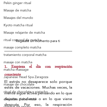
Pekín ginger ritual
Masaje de matcha
Masajes del mundo
Kyoto matcha ritual
Masaje relajante de matcha
ritual corporal de matcha
Regalate un momento para ti 
masaje completo matcha
tratamiento corporal matcha
masaje con matcha
1. Empieza el día con respiración 
matcha massage
consciente
Japanese Head Spa Zaragoza
El estrés no desaparece solo porque 
masaje de chocolate
estés de vacaciones. Muchas veces, la 
ritual de chocolate y pistacho
mente sigue activa pensando en lo que 
dejaste pendiente o en lo que viene 
chocolate dubai ritual
después. Por eso, la respiración 
cheque de regalo