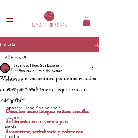
Entrada
All Posts
Japanese Head Spa España
All Posts
21 ago 2025
4 min de lectura
Wellness en vacaciones: pequeños rituales
head spa
Japanese Head Spa
diarios para mantener el equilibrio en
spa capilar
Zaragoza
Japanese Head Spa Valencia
Descubre cómo integrar rutinas sencillas 
zaragoza
de bienestar en tu verano para 
estrés
desconectar, revitalizarte y volver con 
Hanshu