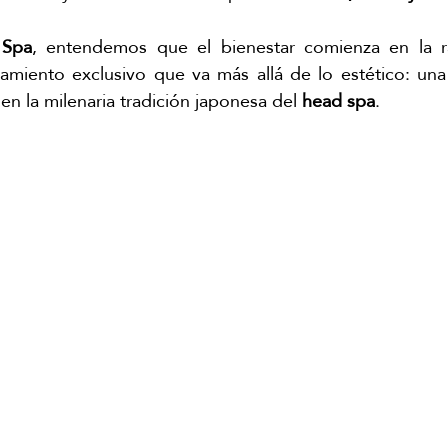
cha ritual
Masaje relajante de matcha
ritual corporal de ma
 Spa
, entendemos que el bienestar comienza en la ra
 en la milenaria tradición japonesa del
 head spa
.
amiento corporal matcha
masaje con matcha