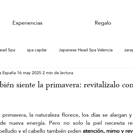
Experiencias
Regalo
ead Spa
spa capilar
Japanese Head Spa Valencia
zara
a España
16 may 2025
2 min de lectura
 Spa
Hair Spa Zaragoza
Hair Spa Zaragoza
Hair Spa
bién siente la primavera: revitalízalo co
lar
Japanese Head Spa Zaragoza
Masaje de jengibre
 primavera, la naturaleza florece, los días se alargan y
jengibre
masaje chino de jengibre
Pekín ginger ritual
M
de nueva energía. Pero no solo la piel necesita ren
abelludo y el cabello también piden
 atención, mimo y revi