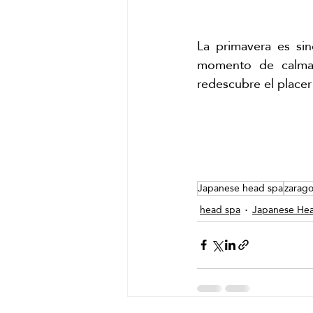
La primavera es si
momento de calma,
redescubre el placer
Japanese head spa
zarag
head spa
Japanese He