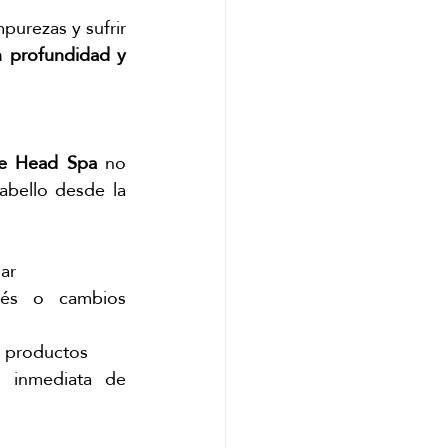
urezas y sufrir 
n profundidad y 
e Head Spa
 no 
abello desde la 
ar
és o cambios 
e productos
 inmediata de 