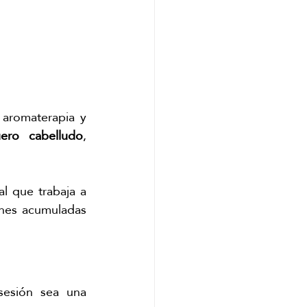
aromaterapia y 
uero cabelludo
, 
al que trabaja a 
ones acumuladas 
esión sea una 