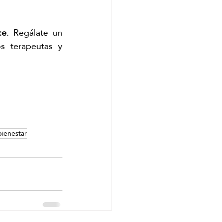
ce
. Regálate un 
 terapeutas y 
bienestar