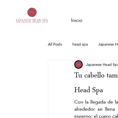
Inicio
All Posts
head spa
Japanese H
Japanese Head Sp
Hanshu
embarazo
Head
Tu cabello tam
Spa Capilar Zaragoza
Spa Capi
Head Spa
Con la llegada de la
Masajes del mundo
ritual de 
alrededor se llena 
invierno: el cuero c