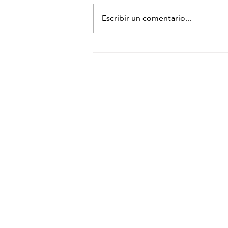
Escribir un comentario...
¿Sientes tu cabello seco, débil y sin brillo?
Revive su salud desde la raíz en Japanese Head
Spa Zaragoza
HORARIO
Lunes a Sábado: de 10:00 –
15:00 de 16:00 a 21:00
Experiencias
Regalos