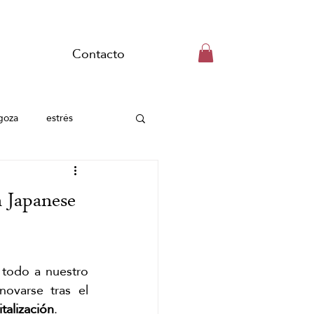
Contacto
goza
estrés
Head Spa Zaragoza
n Japanese
Tensión muscular
 todo a nuestro 
asaje de matcha
ovarse tras el 
talización
.