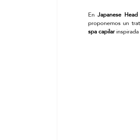
Masajes del mundo
Kyoto mat
En 
Japanese Head
spa capilar 
inspirada
masaje completo matcha
trat