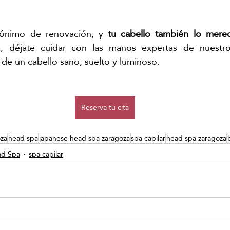
nónimo de renovación, y 
tu cabello también lo mere
 déjate cuidar con las manos expertas de nuestros
 de un cabello sano, suelto y luminoso.
Reserva tu cita
oza
head spa
japanese head spa zaragoza
spa capilar
head spa zaragoza
ad Spa
spa capilar