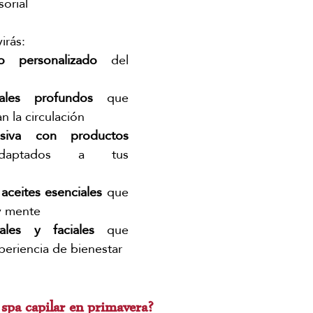
sorial
irás:
o personalizado
 del 
ales profundos
 que 
an la circulación
nsiva con productos 
aptados a tus 
aceites esenciales
 que 
y mente
ales y faciales
 que 
periencia de bienestar
 spa capilar en primavera?