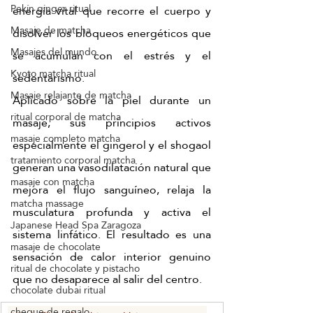
Pekín ginger ritual
energía vital que recorre el cuerpo y 
Masaje de matcha
disolver los bloqueos energéticos que 
Masajes del mundo
se acumulan con el estrés y el 
Kyoto matcha ritual
sedentarismo.
Masaje relajante de matcha
Aplicado sobre la piel durante un 
ritual corporal de matcha
masaje, sus principios activos 
masaje completo matcha
especialmente el gingerol y el shogaol 
tratamiento corporal matcha
generan una vasodilatación natural que 
masaje con matcha
mejora el flujo sanguíneo, relaja la 
matcha massage
musculatura profunda y activa el 
Japanese Head Spa Zaragoza
sistema linfático. El resultado es una 
masaje de chocolate
sensación de calor interior genuino 
ritual de chocolate y pistacho
que no desaparece al salir del centro.
chocolate dubai ritual
cheque de regalo