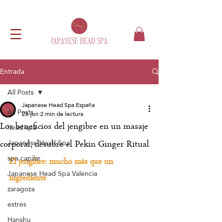
Entrada
All Posts
Japanese Head Spa España
All Posts
26 jun
2 min de lectura
Los beneficios del jengibre en un masaje
head spa
Japanese Head Spa
corporal, desubre el Pekin Ginger Ritual
spa capilar
El jengibre: mucho más que un 
Japanese Head Spa Valencia
ingrediente
zaragoza
estrés
Hanshu