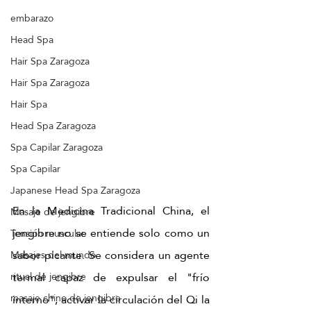
embarazo
Head Spa
Hair Spa Zaragoza
Hair Spa Zaragoza
Hair Spa
Head Spa Zaragoza
Spa Capilar Zaragoza
Spa Capilar
Japanese Head Spa Zaragoza
En la Medicina Tradicional China, el 
Masaje de jengibre
jengibre no se entiende solo como un 
Tensión muscular
sabor picante. Se considera un agente 
Masajes del mundo
termal capaz de expulsar el "frío 
ritual de jengibre
masaje chino de jengibre
interno", activar la circulación del Qi la 