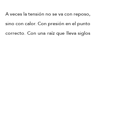
A veces la tensión no se va con reposo, 
sino con calor. Con presión en el punto 
correcto. Con una raíz que lleva siglos 
haciendo exactamente lo que el 
cuerpo pide. El Pekin Ginger Ritual te 
espera.
RESERVA TU RITUAL DE JENGIBRE
masaje corporal de jengibre
ritual de jengibre
masaje chino de jengibre
Tensión muscular
Masaje de jengibre
Masajes del mundo