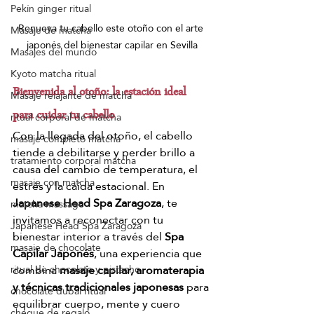
Pekín ginger ritual
Renueva tu cabello este otoño con el arte 
Masaje de matcha
japonés del bienestar capilar en Sevilla
Masajes del mundo
Kyoto matcha ritual
Bienvenida al otoño: la estación ideal 
Masaje relajante de matcha
para cuidar tu cabello
ritual corporal de matcha
Con la llegada del otoño, el cabello 
masaje completo matcha
tiende a debilitarse y perder brillo a 
tratamiento corporal matcha
causa del cambio de temperatura, el 
masaje con matcha
estrés y la caída estacional. En 
Japanese Head Spa Zaragoza
, te 
matcha massage
invitamos a reconectar con tu 
Japanese Head Spa Zaragoza
bienestar interior a través del 
Spa 
masaje de chocolate
Capilar Japonés
, una experiencia que 
combina 
masaje capilar, aromaterapia 
ritual de chocolate y pistacho
y técnicas tradicionales japonesas
 para 
chocolate dubai ritual
equilibrar cuerpo, mente y cuero 
cheque de regalo