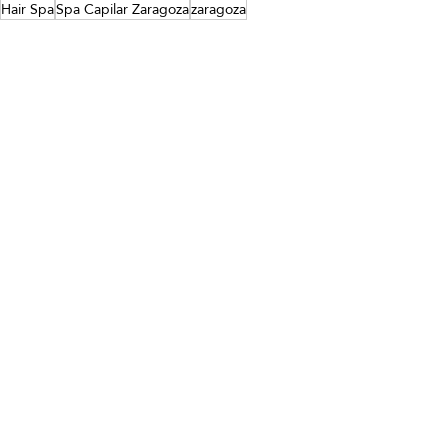
Hair Spa
Spa Capilar Zaragoza
zaragoza
Spa Capilar
Japanese Head Spa
Head Spa Zaragoza
Hair Spa
Entradas recientes
Ver todo