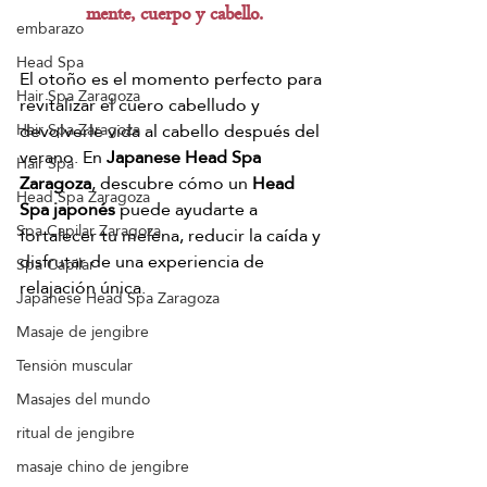
mente, cuerpo y cabello.
embarazo
Head Spa
El otoño es el momento perfecto para 
Hair Spa Zaragoza
revitalizar el cuero cabelludo y 
devolverle vida al cabello después del 
Hair Spa Zaragoza
verano. En 
Japanese Head Spa 
Hair Spa
Zaragoza
, descubre cómo un 
Head 
Head Spa Zaragoza
Spa japonés
 puede ayudarte a 
Spa Capilar Zaragoza
fortalecer tu melena, reducir la caída y 
disfrutar de una experiencia de 
Spa Capilar
relajación única.
Japanese Head Spa Zaragoza
Masaje de jengibre
Tensión muscular
Masajes del mundo
ritual de jengibre
masaje chino de jengibre