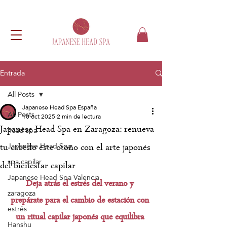
Entrada
All Posts
Japanese Head Spa España
All Posts
10 oct 2025
2 min de lectura
Japanese Head Spa en Zaragoza: renueva
head spa
Japanese Head Spa
tu cabello este otoño con el arte japonés
spa capilar
del bienestar capilar
Japanese Head Spa Valencia
Deja atrás el estrés del verano y 
zaragoza
prepárate para el cambio de estación con 
estrés
un ritual capilar japonés que equilibra 
Hanshu