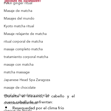
japonés en diciembre?
Pekín ginger ritual
Masaje de matcha
Masajes del mundo
Kyoto matcha ritual
Masaje relajante de matcha
ritual corporal de matcha
masaje completo matcha
tratamiento corporal matcha
masaje con matcha
matcha massage
Japanese Head Spa Zaragoza
masaje de chocolate
ritual de chocolate y pistacho
Durante el invierno, el cabello y el 
cuero cabelludo enfrentan:
chocolate dubai ritual
Resequedad por el clima frío
cheque de regalo