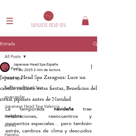
Entrada
All Posts
Japanese Head Spa España
All Posts
17 dic 2025
2 min de lectura
Japanese Head Spa Zaragoza: Luce un
head spa
Japanese Head Spa
cabello radiante estas fiestas, Beneficios del
spa capilar
ritual japonés antes de Navidad
Japanese Head Spa Valencia
La temporada 
navideña 
trae 
celebraciones, reencuentros y 
zaragoza
momentos especiales… pero también 
estrés
estrés, cambios de clima y descuidos 
Hanshu