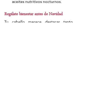
aceites nutritivos nocturnos.
Regálate bienestar antes de Navidad
Tu cabello merece destacar tanto 
como tu mejor look festivo. En 
Japanese Head Spa Zaragoza
 estamos 
listos para acompañarte con un ritual 
auténtico que transforma tu bienestar 
desde la raíz hasta las puntas.
Empieza las fiestas brillando desde 
adentro. Reserva tu experiencia ahora.
Reserva aquí