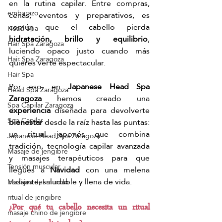
en la rutina capilar. Entre compras, 
embarazo
cenas, eventos y preparativos, es 
común que el cabello pierda 
Head Spa
hidratación, brillo y equilibrio
, 
Hair Spa Zaragoza
luciendo opaco justo cuando más 
Hair Spa Zaragoza
quieres verte espectacular.
Hair Spa
Por eso, en 
Japanese Head Spa 
Head Spa Zaragoza
Zaragoza
 hemos creado una 
Spa Capilar Zaragoza
experiencia 
diseñada para devolverte 
Spa Capilar
bienestar 
desde la raíz hasta las puntas: 
un ritual japonés que combina 
Japanese Head Spa Zaragoza
tradición, tecnología capilar avanzada 
Masaje de jengibre
y masajes terapéuticos para que 
Tensión muscular
llegues a 
Navidad 
con una melena 
radiante, saludable y llena de vida.
Masajes del mundo
ritual de jengibre
¿Por qué tu cabello necesita un ritual 
masaje chino de jengibre