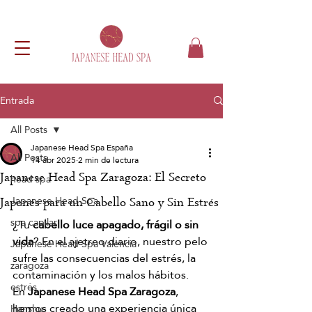
Entrada
All Posts
Japanese Head Spa España
All Posts
14 abr 2025
2 min de lectura
Japanese Head Spa Zaragoza: El Secreto
head spa
Japanese Head Spa
Japonés para un Cabello Sano y Sin Estrés
spa capilar
¿Tu 
cabello luce apagado, frágil o sin 
vida
? En el ajetreo diario, nuestro pelo 
Japanese Head Spa Valencia
sufre las consecuencias del estrés, la 
zaragoza
contaminación y los malos hábitos.
estrés
En 
Japanese Head Spa Zaragoza
, 
hemos creado una experiencia única 
Hanshu