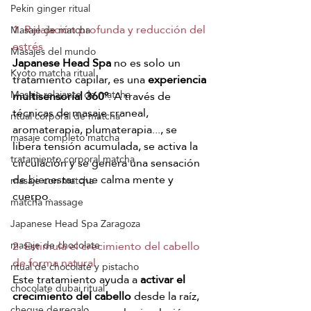
Pekín ginger ritual
1. Relajación profunda y reducción del 
Masaje de matcha
estrés
Masajes del mundo
Japanese Head Spa
 no es solo un 
Kyoto matcha ritual
tratamiento capilar, es una 
experiencia 
Masaje relajante de matcha
multisensorial
360º
. A través de 
técnicas de masaje craneal, 
ritual corporal de matcha
aromaterapia, plumaterapia..., se 
masaje completo matcha
libera tensión acumulada, se activa la 
tratamiento corporal matcha
circulación y se genera una sensación 
de bienestar que calma mente y 
masaje con matcha
cuerpo.
matcha massage
Japanese Head Spa Zaragoza
2. Estimula el crecimiento del cabello 
masaje de chocolate
de forma natural
ritual de chocolate y pistacho
Este tratamiento ayuda a 
activar el 
chocolate dubai ritual
crecimiento del cabello
 desde la raíz, 
cheque de regalo