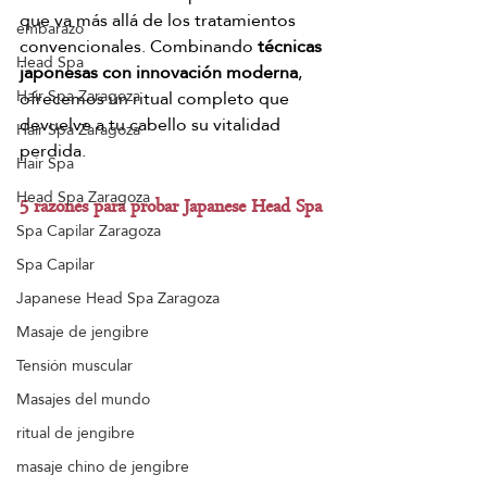
que va más allá de los tratamientos 
embarazo
convencionales. Combinando 
técnicas 
Head Spa
japonesas con innovación moderna
, 
Hair Spa Zaragoza
ofrecemos un ritual completo que 
devuelve a tu cabello su vitalidad 
Hair Spa Zaragoza
perdida.
Hair Spa
Head Spa Zaragoza
5 razones para probar Japanese Head Spa
Spa Capilar Zaragoza
Spa Capilar
Japanese Head Spa Zaragoza
Masaje de jengibre
Tensión muscular
Masajes del mundo
ritual de jengibre
masaje chino de jengibre