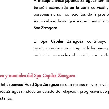
El 
masaje craneal japonés Zaragoza 
tambi
tensión acumulada en la zona cervical
 y
personas no son conscientes de la presi
en la cabeza hasta que experimentan una
Spa Zaragoza
.
El 
Spa Capilar Zaragoza
 contribuye 
producción de grasa, mejorar la limpieza p
molestias asociadas al estrés, como do
es y mentales del Spa Capilar Zaragoza
del 
Japanese Head Spa Zaragoza
 es uno de sus mayores valor
nés Zaragoza induce un estado de relajación progresiva que p
stante.