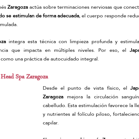
nés 
Zaragoza
 actúa sobre terminaciones nerviosas que conecta
cha ritual
Masaje relajante de matcha
ritual corporal de ma
o se estimulan de forma adecuada
, el cuerpo responde reduc
umulada.
amiento corporal matcha
masaje con matcha
oza
 integra esta técnica con limpieza profunda y estimulaci
ncia que impacta en múltiples niveles. Por eso, el 
Jap
a como una práctica de autocuidado integral.
el Head Spa Zaragoza
Desde el punto de vista físico, el 
Jap
Zaragoza
 mejora la circulación sanguí
cabelludo. Esta estimulación favorece la l
y nutrientes al folículo piloso, fortalecien
capilar.