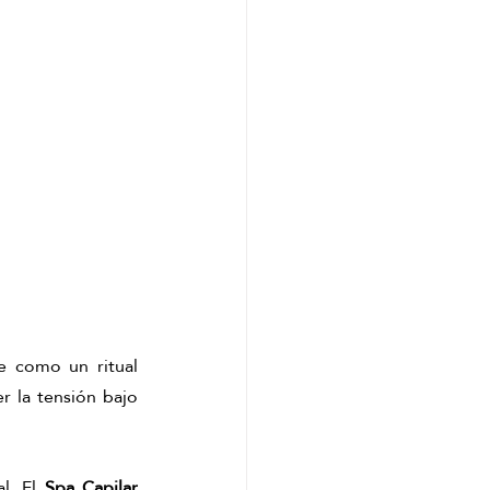
 como un ritual 
 la tensión bajo 
l. El 
Spa Capilar 