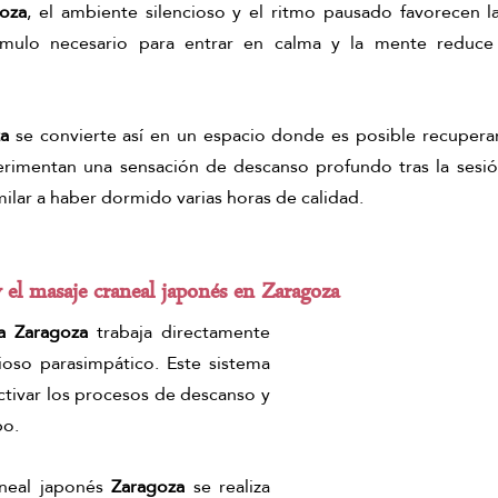
oza
, el ambiente silencioso y el ritmo pausado favorecen la
ímulo necesario para entrar en calma y la mente reduce 
za
 se convierte así en un espacio donde es posible recuperar 
rimentan una sensación de descanso profundo tras la sesió
imilar a haber dormido varias horas de calidad.
y el masaje craneal japonés en Zaragoza
a Zaragoza
 trabaja directamente 
ioso parasimpático. Este sistema 
ctivar los procesos de descanso y 
po.
neal japonés 
Zaragoza
 se realiza 