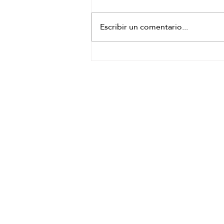
Escribir un comentario...
¿Por qué regalar un Head Spa es una de las
mejores experiencias de bienestar?
HORARIO
Lunes a Sábado: de 10:00 –
15:00 de 16:00 a 21:00
Experiencias
Regalos