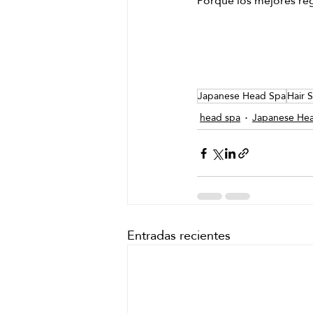
Porque los mejores re
Japanese Head Spa
Hair 
head spa
Japanese He
Entradas recientes