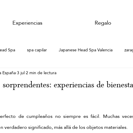
Experiencias
Regalo
ead Spa
spa capilar
Japanese Head Spa Valencia
zara
a España
3 jul
2 min de lectura
 Spa
Hair Spa Zaragoza
Hair Spa Zaragoza
Hair Spa
o sorprendentes: experiencias de bienest
lar
Japanese Head Spa Zaragoza
Masaje de jengibre
perfecto de cumpleaños no siempre es fácil. Muchas vece
jengibre
masaje chino de jengibre
Pekín ginger ritual
M
on verdadero significado, más allá de los objetos materiales. 