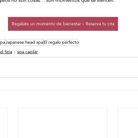
galos no son cosas… son momentos que se sienten.
Regálate un momento de bienestar – Reserva tu cita
Spa
Japanese head spa
El regalo perfecto
ad Spa
spa capilar