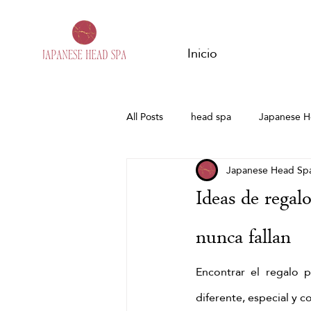
Inicio
All Posts
head spa
Japanese H
Japanese Head Sp
Hanshu
embarazo
Head
Ideas de regal
Spa Capilar Zaragoza
Spa Capi
nunca fallan
Encontrar el regalo 
Masajes del mundo
ritual de 
diferente, especial y c