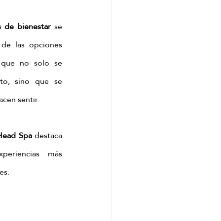
tcha
s de bienestar
 se 
de las opciones 
 que no solo se 
to, sino que se 
cen sentir.
Head Spa
 destaca 
eriencias más 
es.