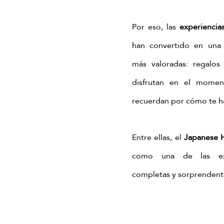
cha ritual
Masaje relajante de matcha
ritual corporal de ma
Por eso, las 
experiencia
han convertido en una 
amiento corporal matcha
masaje con matcha
más valoradas: regalos
disfrutan en el momen
recuerdan por cómo te ha
Entre ellas, el 
Japanese 
como una de las exp
completas y sorprendent