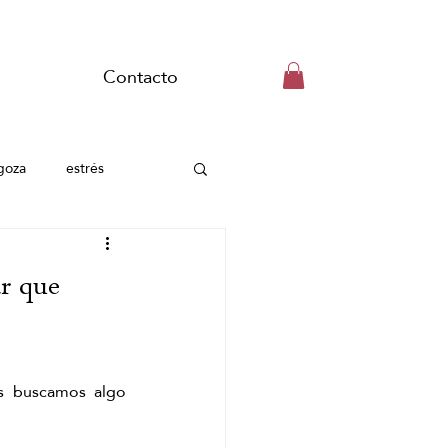
Contacto
goza
estrés
Head Spa Zaragoza
ar que
Tensión muscular
s buscamos algo 
asaje de matcha